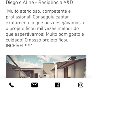
Diego e Aline - Residência A&D
"Muito atencioso, competente e
profissional! Conseguiu captar
exatamente o que nós desejávamos, e
o projeto ficou mil vezes melhor do
que esperávamos! Muito bom gosto e
cuidado! O nosso projeto ficou
INCRÍVEL!!!!"
Ailton e Patrícia - Residência A&P
"Arquiteto de muita competência e
muito atencioso, indico sempre, nota
10.000... Show, obrigado Ivan...."